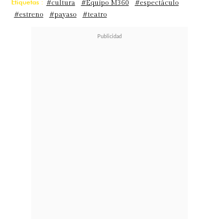
Etiquetas :
#cultura
#Equipo M360
#espectáculo
#estreno
#payaso
#teatro