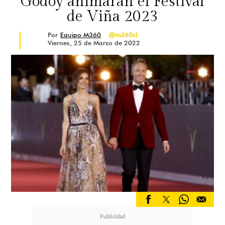
Godoy animarán el Festival
de Viña 2023
Por
Equipo M360
@m360cl
Viernes, 25 de Marzo de 2022