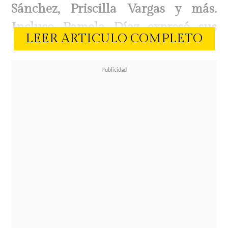
Sánchez, Priscilla Vargas y más.
Incluso Pamela Díaz expresó sus
LEER ARTICULO COMPLETO
ganas de animar el evento.
Sin embargo, las dudas acabaron.
Este viernes confirmaron que las
personalidades que liderarán la
conducción del evento de la Ciudad
Jardín serán
nada más ni nada
menos que Martín Cárcamo y
María Luisa Godoy.