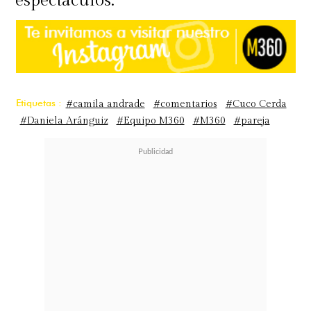
espectáculos.
Etiquetas :
#camila andrade
#comentarios
#Cuco Cerda
#Daniela Aránguiz
#Equipo M360
#M360
#pareja