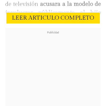
de televisión
acusara a la modelo de
involucrar públicamente al hijo
LEER ARTICULO COMPLETO
menor de edad del cirujano Cristián
Arriagada
en una antigua anécdota
personal.
El conflicto mediático escaló cuando
García-Huidobro arremetió en
duros términos contra la intérprete,
cuestionando una historia que
Nicolás relató previamente sobre la
mascota del hijo del viudo de