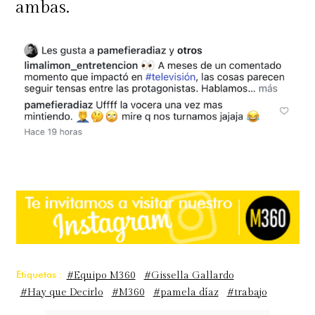
ambas.
Etiquetas :
#Equipo M360
#Gissella Gallardo
#Hay que Decirlo
#M360
#pamela díaz
#trabajo