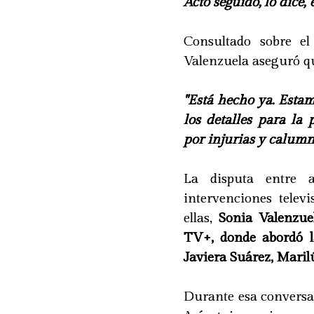
Acto seguido, lo dice, '
Consultado sobre el
Valenzuela aseguró qu
"Está hecho ya. Esta
los detalles para la
por injurias y calumni
La disputa entre 
intervenciones telev
ellas,
Sonia Valenzue
TV+, donde abordó l
Javiera Suárez, Maril
Durante esa conversa