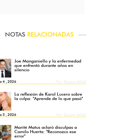
NOTAS
RELACIONADAS
Joe Manganiello y la enfermedad
que enfrentó durante años en
silencio
o 4 , 2026
Por
Equipo M360
La reflexión de Karol Lucero sobre
la culpa: "Aprende de lo que pasó"
o 3 , 2026
Por
Equipo M360
Marité Matus aclaró disculpas a
Camilo Huerta: "Reconozco ese
error"