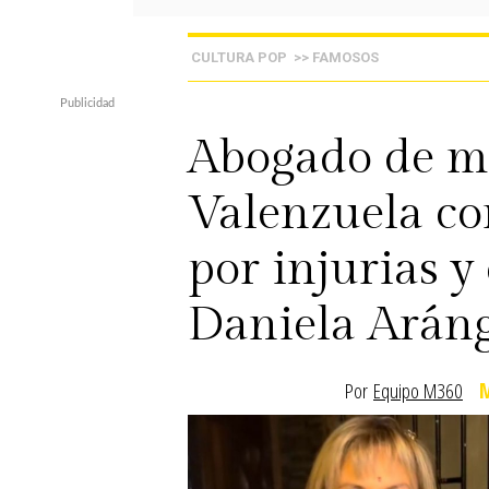
CULTURA POP
>> FAMOSOS
Abogado de m
Valenzuela c
por injurias 
Daniela Arán
Por
Equipo M360