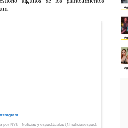
estionó algunos de los planteamientos
Ag
ium.
Ag
Ag
Instagram
a por NYE | Noticias y espectáculos (@noticiasespectaculo)