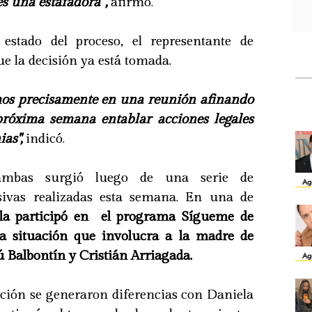
es una estafadora'",
afirmó.
 estado del proceso, el representante de
e la decisión ya está tomada.
mos precisamente en una reunión afinando
 próxima semana entablar acciones legales
as",
indicó.
ambas surgió luego de una serie de
Ag
isivas realizadas esta semana. En una de
la participó en el programa Sígueme de
a situación que involucra a la madre de
ú Balbontín y Cristián Arriagada.
Ag
ción se generaron diferencias con Daniela