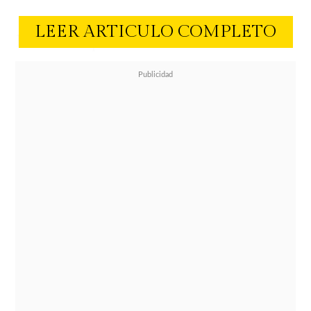
LEER ARTICULO COMPLETO
El sueño que nunca soltó
Desde muy joven, Carmen Gloria
soñaba con estudiar Derecho
, pero
las dificultades económicas la
obligaron a posponer esa meta.
"Salí
del colegio y no habían lucas para
estudiar, entonces hice cursos en
secretariado, seguros, inglés, ciencias
sociales... pero siempre pensé que lo
iba a lograr",
recuerda. Fue su