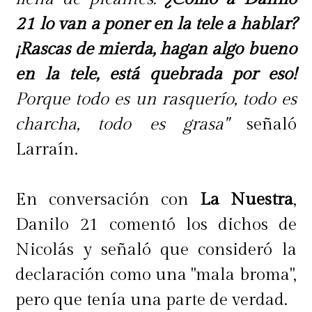
convirtieron en un
personaje
21 lo van a poner en la tele a hablar?
mediático y abrieron la puerta a 18
¡Rascas de mierda, hagan algo bueno
años en
televisión
.
"Jamás pensé que
en la tele, está quebrada por eso!
iba a terminar en la tele. Yo era bien
Porque todo es un rasquerío, todo es
perna, muy de libros, no veía
charcha, todo es grasa"
señaló
programas porque no tenía tiempo"
,
Larraín.
confiesa entre risas. Aunque
asegura sentirse "
extraña
" en la
En conversación con
La Nuestra
,
industria, se convirtió en una de las
Danilo 21 comentó los dichos de
figuras más reconocidas y
Nicolás y señaló que consideró la
respetadas de la pantalla.
declaración como una "mala broma",
pero que tenía una parte de verdad.