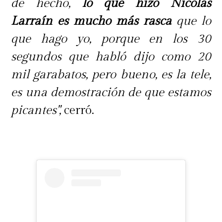
lunar en su rostro.
"Un día mi hijo
de hecho,
lo que hizo Nicolás
lloraba y me decía 'te vas a morir y
Larraín es mucho más rasca
que lo
no nos dijiste'. Ese día me retiré, no
que hago yo, porque en los 30
fui a nada más
", recuerda con dolor.
segundos que habló dijo como 20
Desde entonces, prefiere resguardar
mil garabatos, pero bueno, es la tele,
su vida familiar lejos de los eventos
es una demostración de que estamos
sociales.
picantes",
cerró.
Hoy,
Carmen Gloria
se define como
una
mujer agradecida y consciente
de todo lo que ha recorrido.
"No es
soberbia, pero creo que tengo el