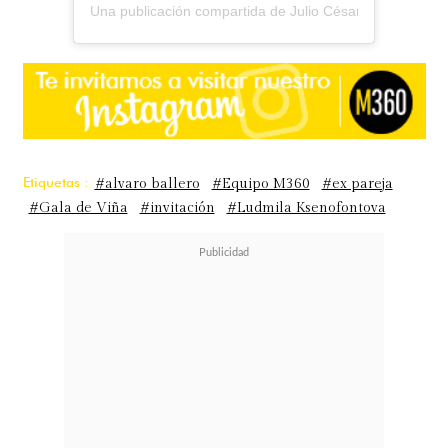
Una publicación compartida de Julio César Rodríguez (@
Etiquetas :
#alvaro ballero
#Equipo M360
#ex pareja
#Gala de Viña
#invitación
#Ludmila Ksenofontova