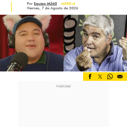
Por
Equipo M360
m360.cl
Viernes, 7 de Agosto de 2026
Su nombre comenzó a sonar con
fuerza al defender a Gemita Bueno
en el caso Spiniak y al asumir la
defensa de Rodrigo Orias,
el joven
que asesinó a un sacerdote en la
Catedral de Santiago.
"Me decían
que renunciara, que presentara
objeción de conciencia, pero yo
tenía que conocerlos primero. En el
caso de Orias me di cuenta que era
un enajenado mental y que lo justo
era declararlo inimputable"
, explica.