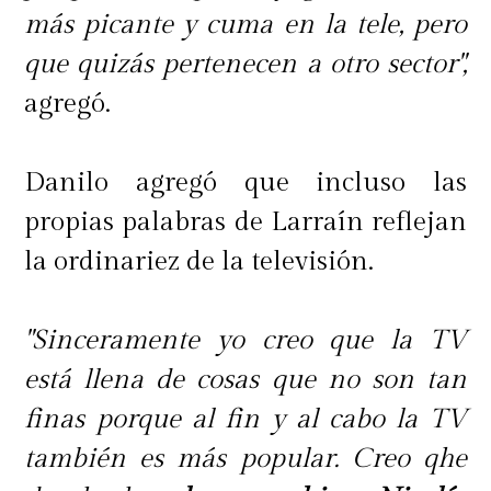
más picante y cuma en la tele, pero
que quizás pertenecen a otro sector",
agregó.
Danilo agregó que incluso las
propias palabras de Larraín reflejan
La cara dura de la exposición
la ordinariez de la televisión.
La fama también le pasó la cuenta
.
"Sinceramente yo creo que la TV
Sus hijos sufrieron con las críticas
está llena de cosas que no son tan
de la farándula, en especial cuando
finas porque al fin y al cabo la TV
se especuló públicamente sobre un
también es más popular. Creo qhe