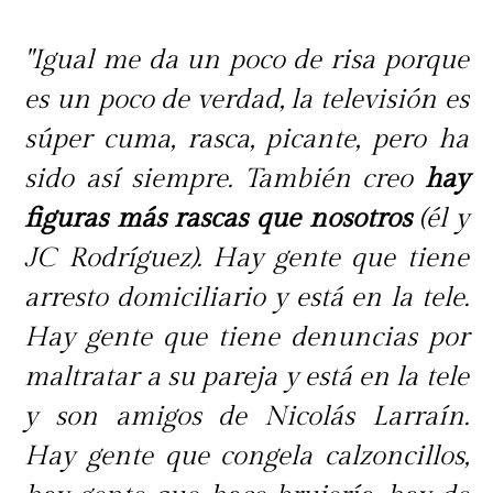
La vida personal y las cosechas
"Igual me da un poco de risa porque
es un poco de verdad, la televisión es
A días de su matrimonio
, Carmen
súper cuma, rasca, picante, pero ha
Gloria asegura estar en un
sido así siempre. También creo
hay
momento pleno
:
"Estoy viviendo
figuras más rascas que nosotros
(él y
cosechas. He cultivado mi relación
JC Rodríguez). Hay gente que tiene
de pareja, mis hijos están felices y
arresto domiciliario y está en la tele.
trabajando en lo que les gusta, tengo
Hay gente que tiene denuncias por
amigos fieles. Me he sacado la cresta
maltratar a su pareja y está en la tele
en la vida y
ahora me toca disfrutar
".
y son amigos de Nicolás Larraín.
Hay gente que congela calzoncillos,