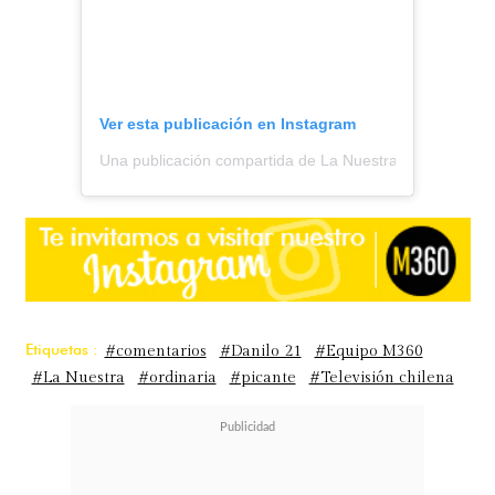
derecho de disfrutar este momento
de mi vida"
, afirma, con la serenidad
de quien,
después de tantos años de
Ver esta publicación en Instagram
esfuerzo, puede finalmente saborear
Una publicación compartida de La Nuestra (@lanuestra.c
su propio
final feliz.
[Fotos por Revista Sarah]
Etiquetas :
#comentarios
#Danilo 21
#Equipo M360
#La Nuestra
#ordinaria
#picante
#Televisión chilena