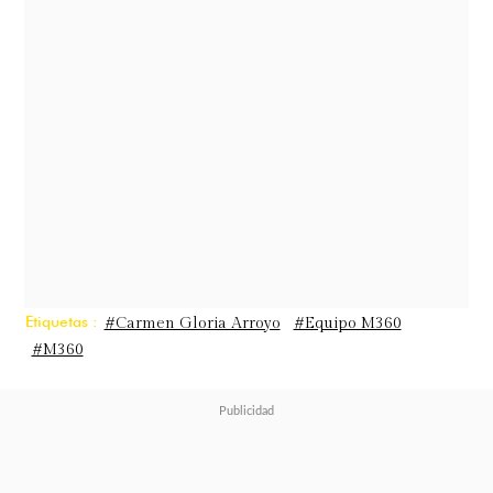
entonces
marido quien la motivó a
dedicarse de lleno a su vocación
:
"Si
no hubiese tomado esa oportunidad,
mi vida sería completamente
distinta".
Etiquetas :
#Carmen Gloria Arroyo
#Equipo M360
#M360