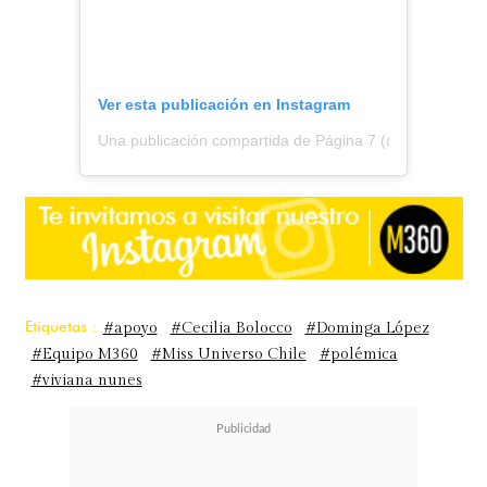
Ver esta publicación en Instagram
Una publicación compartida de Página 7 (@pagina7chile
Etiquetas :
#apoyo
#Cecilia Bolocco
#Dominga López
#Equipo M360
#Miss Universo Chile
#polémica
#viviana nunes