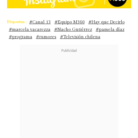
Etiquetas :
#Canal 13
#Equipo M360
#Hay que Decirlo
#marcela vacarezza
#Nacho Gutiérrez
#pamela díaz
#programa
#rumores
#Televisión chilena