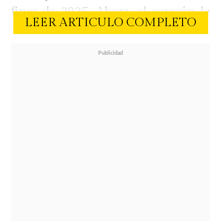
fines de 2025. Ahora, el corazón le
LEER ARTICULO COMPLETO
sonríe nuevamente.
Hace algunos días,
Peka confirmó
que estaba saliendo con un nuevo
galán
, a quien conoció en el teatro.
Ahora, anunció que
la relación se
oficializó
.
"Si",
señaló Peka al ser consultada si
estaba pololeando en Noche de
Suerte de TV+.