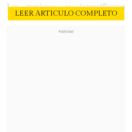
Las versiones se intensificaron
LEER ARTICULO COMPLETO
después de que se confirmara el
regreso de la influencer española
venezolana a la televisión chilena
.
Sin embargo, Marzoli descartó
cualquier tipo de "tongo" y, además,
aclaró que no se integrará como
participante del encierro, sino que
tendrá un rol vinculado a los
paneles y transmisiones asociadas al
espacio.