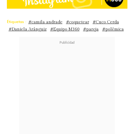
Etiquetas :
#camila andrade
#coquetear
#Cuco Cerda
#Daniela Aránguiz
#Equipo M360
#pareja
#polémica