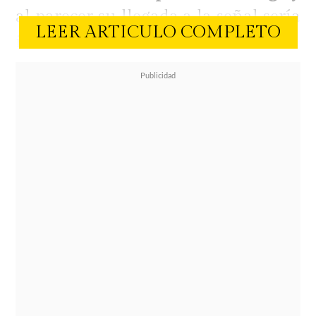
al parecer su llegada a la señal sería
LEER ARTICULO COMPLETO
inminente.
Así lo reveló
Cecilia Gutiérrez
a
través de Instagram. La Miss
Bombastic interrumpió sus
vacaciones para dar cuenta de la
información que indica que Tomicic
llegaría a Mega para
hacer dupla
con Yann Yvin
y conducir juntos el
nuevo reality que verá la luz en
pocos meses.