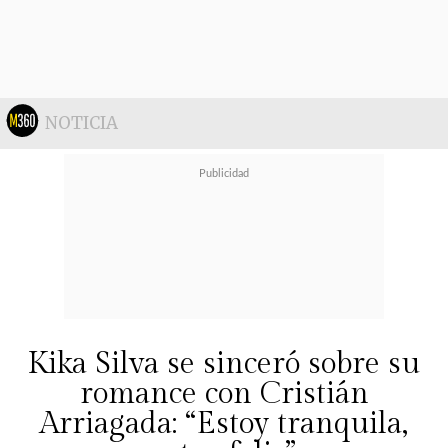
presenta también a los estudios de
mercado y a algunas agencias de
publicidad como un mini reel de
presentación. Una es
Luli, Nicole
NOTICIA
Moreno, la otra es Daniela Campos
,
y el otro, que les va a sorprender,
porque sería su debut en los
realities, es
Fernando Solabarrieta
",
agregó la Miss Bombastic.
Kika Silva se sinceró sobre su
romance con Cristián
Arriagada: “Estoy tranquila,