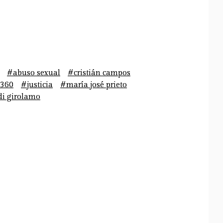
#abuso sexual
#cristián campos
360
#justicia
#maría josé prieto
di girolamo