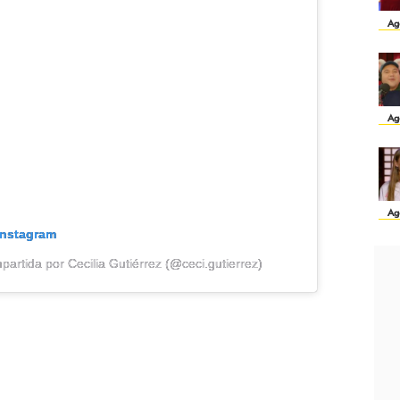
Ag
Ag
Ag
Instagram
artida por Cecilia Gutiérrez (@ceci.gutierrez)