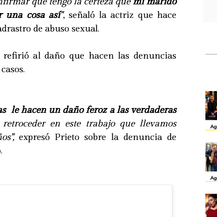
nfirmar que tengo la certeza que
mi marido
r una cosa así
"
, señaló la actriz que hace
drastro de abuso sexual.
 refirió al daño que hacen las denuncias
 casos.
as le hacen un daño feroz a las verdaderas
retroceder en este trabajo que llevamos
Ag
os",
expresó Prieto sobre la denuncia de
o.
Ag