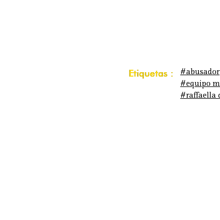
#abusador
Etiquetas :
#equipo m
#raffaella 