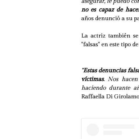
asegurar, te puedo co
no es capaz de hace
años denunció a su pa
La actriz también se
"falsas" en este tipo de
"
Estas denuncias fals
víctimas
. Nos hacen 
haciendo durante añ
Raffaella Di Girolam