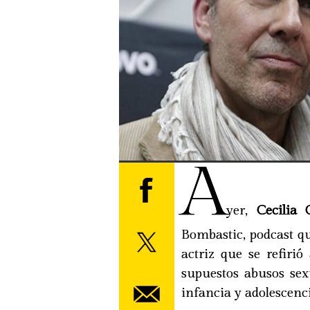
A
yer,
Cecilia G
Bombastic, podcast q
actriz que se refiri
supuestos abusos sex
infancia y adolescenci