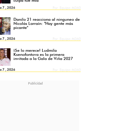
culpa fue mía"
o 7 , 2026
Por
Equipo M360
Danilo 21 reacciona al ninguneo de
Nicolás Larraín: "Hay gente más
picante"
o 7 , 2026
Por
Equipo M360
¡Se lo merece! Ludmila
Ksenofontova es la primera
invitada a la Gala de Viña 2027
o 7 , 2026
Por
Equipo M360