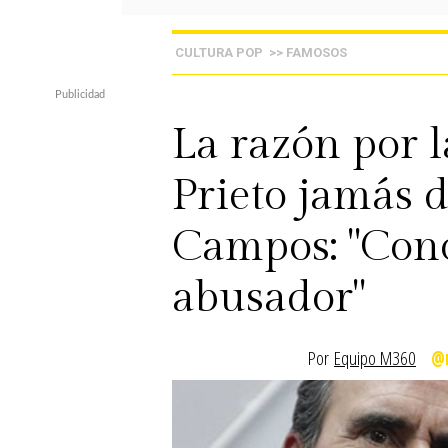
CULTURA POP
>> FAMOSOS
La razón por 
Prieto jamás 
Campos: "Cono
abusador"
Por
Equipo M360
@