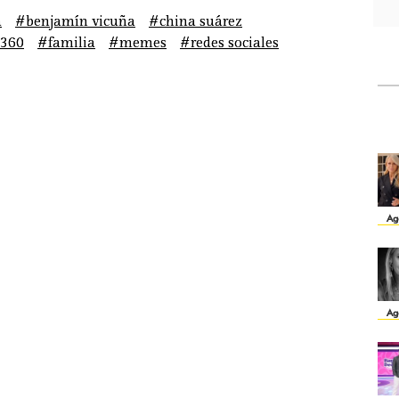
a
#benjamín vicuña
#china suárez
360
#familia
#memes
#redes sociales
Ag
Ag