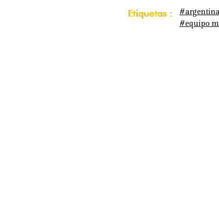
#argentin
Etiquetas :
#equipo m