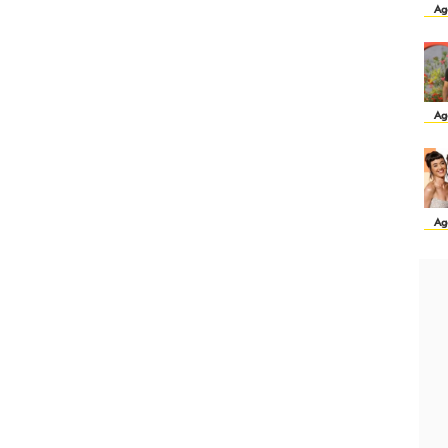
Ag
Ag
Ag