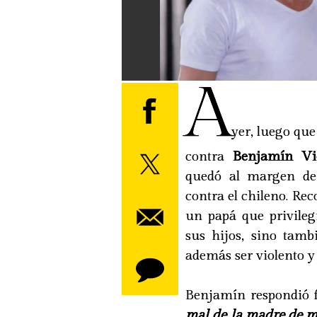
A
yer, luego que
contra
Benjamín Vi
quedó al margen de 
contra el chileno. Re
un papá que privileg
sus hijos, sino tambi
además ser violento y
Benjamín respondió fi
mal de la madre de mi