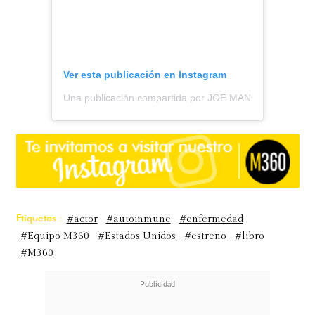
Ver esta publicación en Instagram
Una publicación compartida por JOE MANGANIELLO (@
Etiquetas :
#actor
#autoinmune
#enfermedad
#Equipo M360
#Estados Unidos
#estreno
#libro
#M360