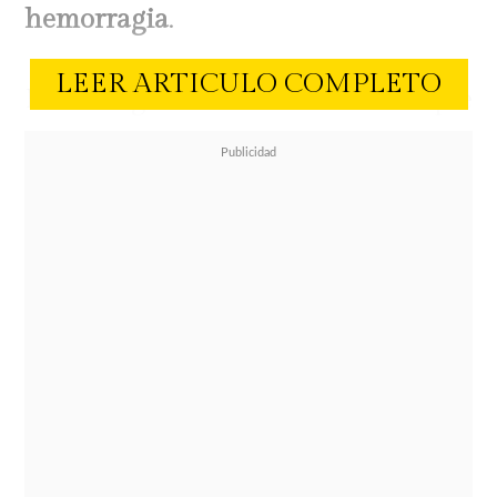
hemorragia
.
LEER ARTICULO COMPLETO
La rubiaguachaca se dio cuenta que
su mascota tenía sangre en la orina,
razón por la que decidió trasladar a
su perro de raza border collie hasta
el centro veterinario donde se
enteró de
la gravedad del cuadro.
La mascota no puede acceder a los
bancos de sangre disponibles, razón
por la que realizó un llamado