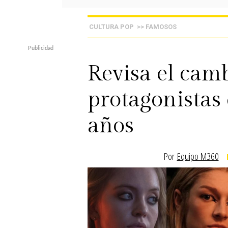
CULTURA POP
>> FAMOSOS
Revisa el camb
protagonistas
años
Por
Equipo M360