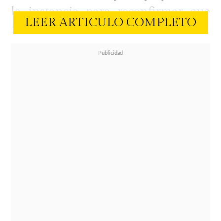
la instancia para reconfirmar que
LEER ARTICULO COMPLETO
su relación con Nano Calderón
finalizó hace un mes.
A través de sus redes sociales,
Naranjo descartó cualquier vínculo
sentimental actual y pidió respeto
por su proceso personal.
"Para
quienes tengan dudas estoy soltera,
tranquila y viviendo una de las
mejores etapas de mi vida",
aseguró
la creadora de contenido.