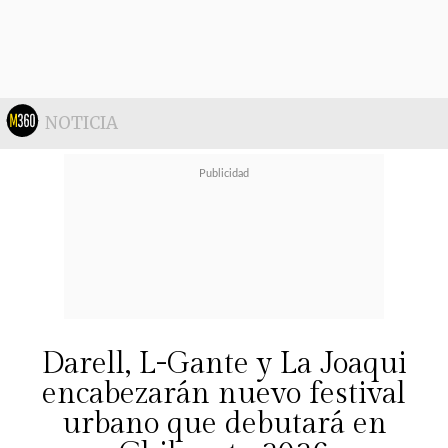
y en tiendas físicas de
Cenco
Costanera, Parque Arauco, Mall
Plaza Vespucio, Mall Plaza Oeste,
Mall Florida Center, además de las
NOTICIA
sucursales en La Serena,
Antofagasta, Mall Marina Arauco y
Puerto Montt
.
Darell, L-Gante y La Joaqui
encabezarán nuevo festival
urbano que debutará en