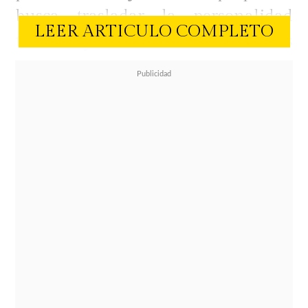
busca trasladar la personalidad
LEER ARTICULO COMPLETO
traviesa y el estilo absurdo de los
icónicos personajes amarillos al
diseño de zapatillas urbanas,
integrando elementos lúdicos
pensados para seguidores de todas
las edades.
La serie de calzado destaca por
incluir
detalles disruptivos como
charms de banana, ojales en
disposición irregular, costuras