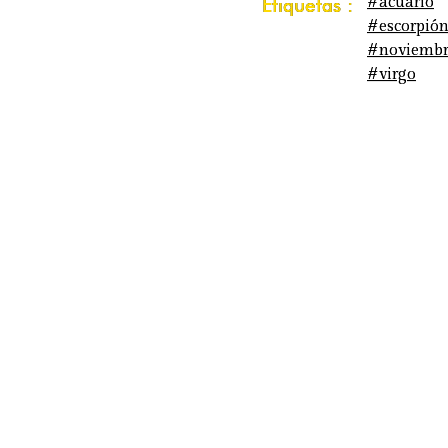
#acuario
Etiquetas :
#escorpió
#noviembr
#virgo