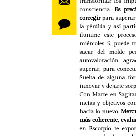
transformar los impu
consciencia.
Es prec
corregir
para superar 
la pérdida y así par
ilumine este proce
miércoles 5, puede t
sacar del molde pe
autovaloración, agr
superar, para conec
Suelta de alguna for
innovar y dejarte sorp
Con Marte en Sagitar
metas y objetivos co
hacia lo nuevo.
Mercu
más coherente, evalu
en Escorpio te expo