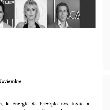
-----
recup
tu en
atrás
paso 
econó
Noviembre!
s, la energía de Escorpio nos invita a