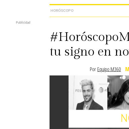
HORÓSCOPO
#HoróscopoM3
tu signo en n
Por
Equipo M360
M