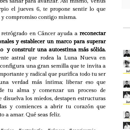
bes sanar para avanzar. Así mismo, Venus
pio el jueves 6, te propone sentir lo que
n y compromiso contigo misma.
er retrógrado en Cáncer ayuda a
reconectar
onales y establecer un marco para superar
do y construir una autoestima más sólida.
ente astral que rodea la Luna Nueva en
, configura una gran semilla que te invita a
Ju
ortante y radical que purifica todo tu ser
una verdad más íntima; liberar eso que
 de tu alma y comenzar un proceso de
 disuelva los miedos, destapen estructuras
Ju
das y comiences a abrir tu corazón que
o a amar. Qué seas feliz.