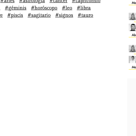
#aries
#astrología
#cáncer
#capricornio
Ma
n
#géminis
#horóscopo
#leo
#libra
e
#piscis
#sagitario
#signos
#tauro
Ab
Ma