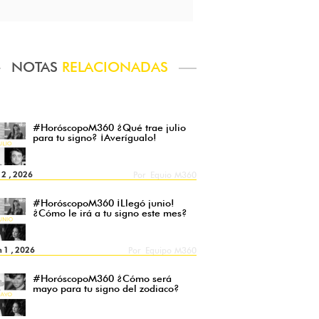
NOTAS
RELACIONADAS
#HoróscopoM360 ¿Qué trae julio
para tu signo? ¡Averígualo!
l 2 , 2026
Por
Equio M360
#HoróscopoM360 ¡Llegó junio!
¿Cómo le irá a tu signo este mes?
n 1 , 2026
Por
Equipo M360
#HoróscopoM360 ¿Cómo será
mayo para tu signo del zodiaco?