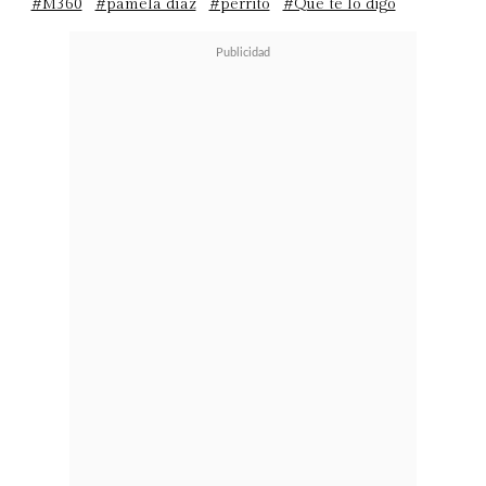
#M360
#pamela díaz
#perrito
#Que te lo digo