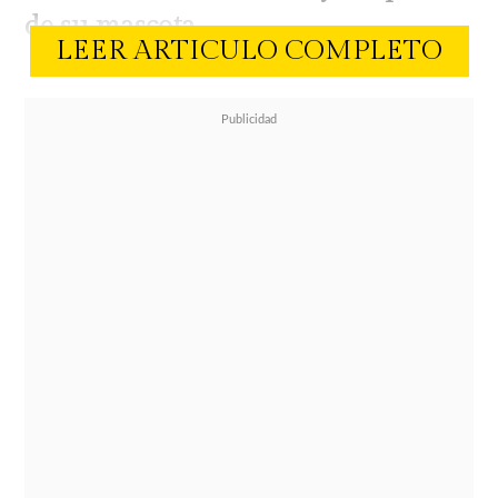
de su mascota
.
LEER ARTICULO COMPLETO
"
Aunque
fue muy duro
, tenerlo fue
una de las partes más hermosas de
la vida: amar tan profundamente y
ser amado a cambio
", señaló el
piloto.
En su cuenta de Instagram, reveló
que su
bulldog
falleció a los 12 años
por una neumonía que afectó a su
sistema respiratorio."
Él nunca dejó