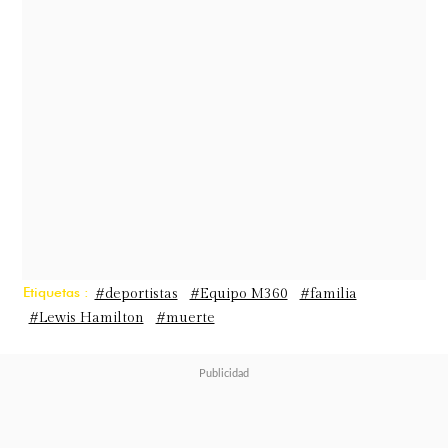
de luchar
, hasta el último momento".
Etiquetas :
#deportistas
#Equipo M360
#familia
#Lewis Hamilton
#muerte
La enfermedad que tenía Roscoe