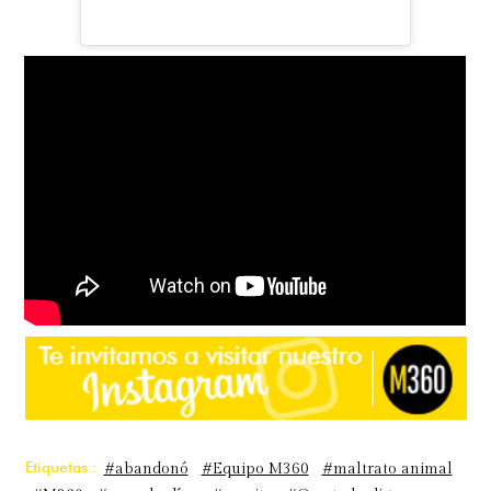
Etiquetas :
#abandonó
#Equipo M360
#maltrato animal