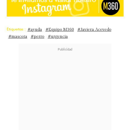
Etiquetas :
#ayuda
#Equipo M360
#Javiera Acevedo
#mascota
#perro
#urgencia