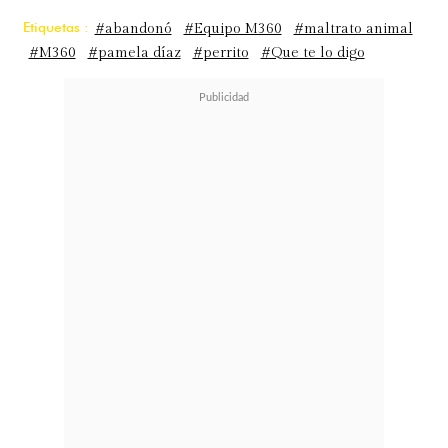
Etiquetas :
#abandonó
#Equipo M360
#maltrato animal
#M360
#pamela díaz
#perrito
#Que te lo digo