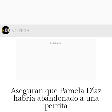
muchísimo",
escribió Tondreau
junto a un video de algunos de los
mejores momentos de la perrita en
familia.
NOTICIA
Aseguran que Pamela Díaz
habría abandonado a una
perrita