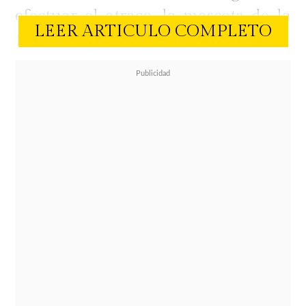
efectuar el atraco, la mascota de la
LEER ARTICULO COMPLETO
familia que viajaba en el auto,
escapó tras el violento actuar de los
asaltantes y fue atropellada.
A dos días del trágico suceso, Maca
retornó a Instagram para hacer un
homenaje a su perrita Toti.
"Pequeñita Toti de mi corazón.
Gracias por regalarnos estos 8 años
de tanto amor.
Ha sido una partida