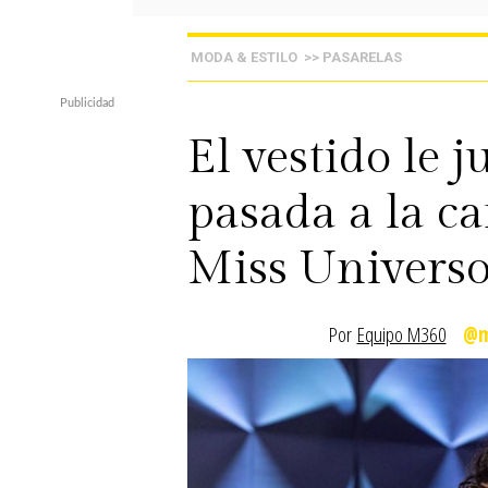
MODA & ESTILO
>> PASARELAS
El vestido le 
pasada a la c
Miss Univers
Por
Equipo M360
@m