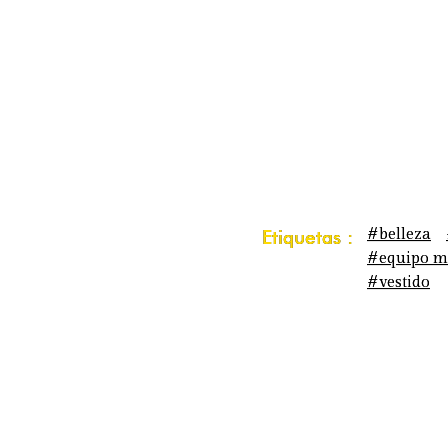
#belleza
Etiquetas :
#equipo m
#vestido