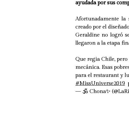
ayudada por sus com
Afortunadamente la 
creado por el diseñad
Geraldine no logró se
llegaron a la etapa fin
Que regia Chile, pero 
mecánica. Esas pobres 
para el restaurant y l
#MissUniverse2019
— 🕉️ Chona✨ (@LaR