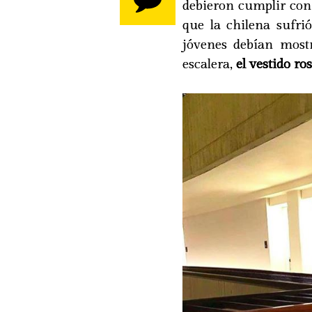
debieron cumplir co
que la chilena sufri
jóvenes debían most
escalera,
el vestido r