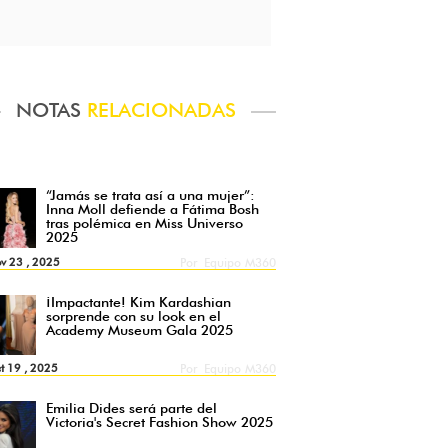
NOTAS
RELACIONADAS
“Jamás se trata así a una mujer”:
Inna Moll defiende a Fátima Bosh
tras polémica en Miss Universo
2025
v 23 , 2025
Por
Equipo M360
¡Impactante! Kim Kardashian
sorprende con su look en el
Academy Museum Gala 2025
t 19 , 2025
Por
Equipo M360
Emilia Dides será parte del
Victoria's Secret Fashion Show 2025