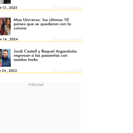
t 12 , 2025
Por
Equipo M360
Miss Universo: los últimos 10
países que se quedaron con la
corona
v 16 , 2024
Por
Equipo M360
Jordi Castell y Raquel Argandoña
regresan a las pasarelas con
osados looks
r 24 , 2023
Por
Equipo M360