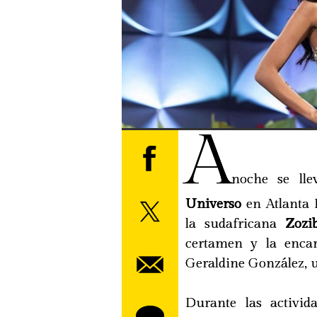
A
noche se ll
Universo
en Atlanta 
la sudafricana
Zozi
certamen y la encar
Geraldine González, 
Durante las activid