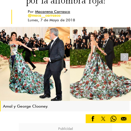
por la alfombra roja!
Por
Macarena Carrasco
@maca__carrasco
Lunes, 7 de Mayo de 2018
1
/ 16
Amal y George Clooney.