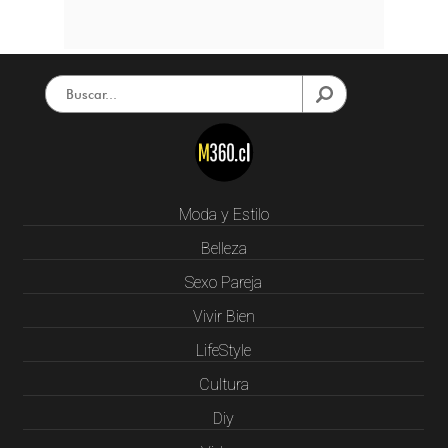
Moda y Estilo
Belleza
Sexo Pareja
Vivir Bien
LifeStyle
Cultura
Diy