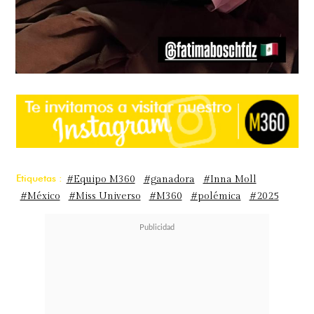
Etiquetas :
#Equipo M360
#ganadora
#Inna Moll
#México
#Miss Universo
#M360
#polémica
#2025