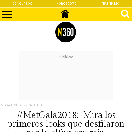
CONCURSOS
HORÓSCOPO
FEMINISMO
MODA & ESTILO
>> PASARELAS
#MetGala2018: ¡Mira los
primeros looks que desfilaron