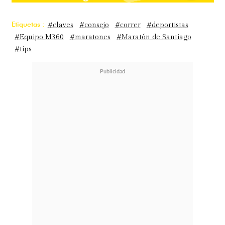
Etiquetas :
#claves
#consejo
#correr
#deportistas
#Equipo M360
#maratones
#Maratón de Santiago
#tips