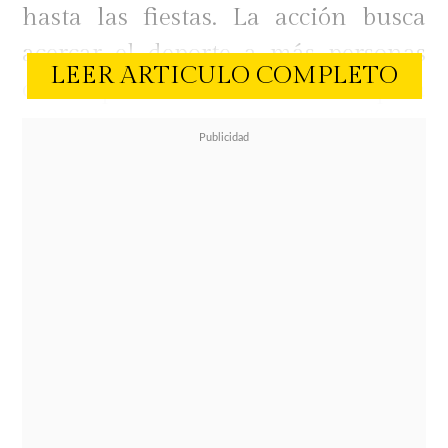
hasta las fiestas. La acción busca
acercar el deporte a más personas
LEER ARTICULO COMPLETO
con oportunidades únicas para
equiparse, motivarse y vivir
diciembre de manera más activa.
Cada día, los clientes pueden
encontrar un producto con
un
beneficio especial —ya sea un
descuento, una promoción o una
gift card
— en artículos que van
desde equipamiento outdoor,