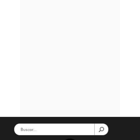
(22/6/2022)
Dos expertos en supervivencia se
disponen a alentar a diez jóvenes
mimados a ser más autosuficientes y
aventurarse en la naturaleza.
Maternidad activada (8/6/2022)
Una experta en fertilidad queda
embarazada tras hacerse una
inseminación con el esperma de su