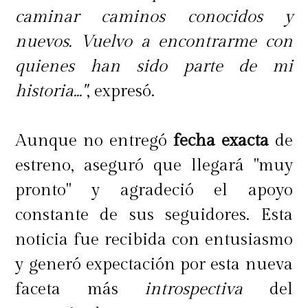
Los obstáculos han cambiado, pero
caminar caminos conocidos y
no hay de qué preocuparse: el suelo
nuevos. Vuelvo a encontrarme con
sigue rojo y candente. Lo nuevo en
quienes han sido parte de mi
esta temporada: ¡un volcán muy
historia..."
, expresó.
resbaloso!
Aunque no entregó
fecha exacta
de
Iron Chef: La Leyenda de Hierro
estreno, aseguró que llegará "muy
(15/6/2022)
pronto" y agradeció el apoyo
constante de sus seguidores. Esta
Estrellas culinarias en ascenso se
noticia fue recibida con entusiasmo
enfrentan a íconos de «Iron Chef».
y generó expectación por esta nueva
Solo los mejores irán a la batalla
faceta más
introspectiva
del
final para ganar el cuchillo dorado