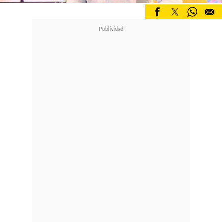
La carrera de la ministra Birgitte
Nyborg está en peligro cuando una
disputa sobre petróleo amenaza con
convertirse en una crisis
internacional.
La primera muerte (10/6/2022)
Enamorarse no es cosa fácil para las
adolescentes Juliette y Calliope.
Una es vampira, la otra es
cazavampiros... y las dos están listas