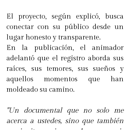
reticencia de Sofie para lidiar con su
El proyecto, según explicó, busca
dolor la hace arrojar al vacío su
conectar con su público desde un
vida, su carrera y su relación con
lugar honesto y transparente.
Max.
En la publicación, el animador
adelantó que el registro aborda sus
No me conocen (17/6/2022)
raíces, sus temores, sus sueños y
aquellos momentos que han
Cuando toda la evidencia
moldeado su camino.
demuestra su culpabilidad, un
hombre juzgado por asesinato usa
"Un documental que no solo me
su alegato final para relatar una
acerca a ustedes, sino que también
historia de amor.