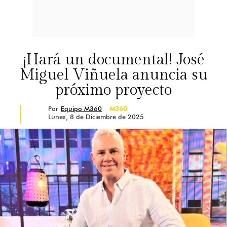
sus enemigos.
La casa de papel: Corea (24/6/2022)
¡Hará un documental! José
Miguel Viñuela anuncia su
Ladrones se apoderan de la moneda
próximo proyecto
recién acuñada de una Corea
Por
Equipo M360
M360
unificada. Con rehenes atrapados,
Lunes, 8 de Diciembre de 2025
la policía debe detenerlos, así como
a su mente maestra.
Borgen: Reino, poder y gloria
(2/6/2022)