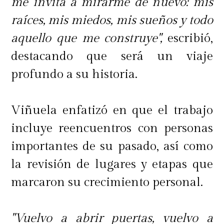
me invita a mirarme de nuevo: mis
raíces, mis miedos, mis sueños y todo
Como vuela el cuervo (3/6/2022)
aquello que me construye",
escribió,
destacando que será un viaje
Una famosa presentadora ve que su
profundo a su historia.
vida se desmorona cuando una
aprendiz empieza a sabotearla en el
Viñuela enfatizó en que el trabajo
trabajo y a sembrar discordia en su
incluye reencuentros con personas
matrimonio.
importantes de su pasado, así como
la revisión de lugares y etapas que
El piso es lava: Temporada 2
marcaron su crecimiento personal.
(3/6/2022)
"Vuelvo a abrir puertas, vuelvo a