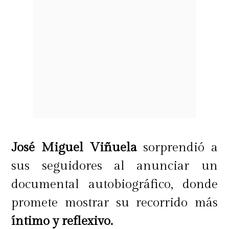
para matar.
Intimidad (10/6/2022)
La filtración del video sexual de una
figura política cataliza la historia de
cuatro mujeres que recorren la débil
línea entre vida pública y privada.
José Miguel Viñuela
sorprendió a
sus seguidores al anunciar un
Amor y anarquía: Temporada 2
documental autobiográfico, donde
(16/6/2022)
promete mostrar su recorrido más
íntimo y reflexivo.
Tras recibir noticias devastadoras, la