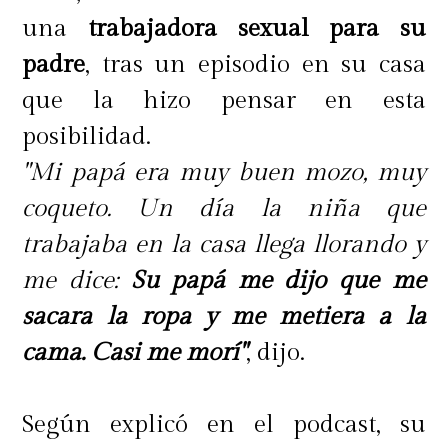
placer, pueden llegar al orgasmo
. Sin
una
trabajadora sexual
para su
embargo, la mayoría de quienes
padre
, tras un episodio en su casa
tienen sexo por primera vez lo hacen
que la hizo pensar en esta
de la manera heteronormativa y esa
posibilidad.
dinámica, junto con el estrés de la
"Mi papá era muy buen mozo, muy
primera vez, suele resultar no solo
coqueto. Un día la niña que
en la falta de orgasmo, sino también
trabajaba en la casa llega llorando y
en una primera vez sin placer".
me dice:
Su papá me dijo que me
sacara la ropa y me metiera a la
cama. Casi me morí"
, dijo.
Según explicó en el podcast, su