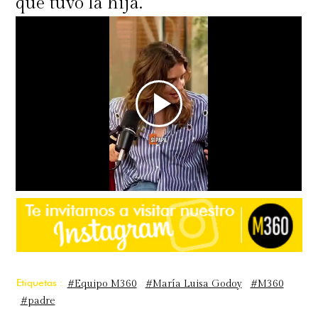
que tuvo la hija.
Etiquetas :
#Equipo M360
#María Luisa Godoy
#M360
#padre