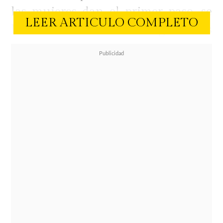
las mujeres dan el primer paso, se
LEER ARTICULO COMPLETO
ha enfocado en entregar más
control a
las mujeres sobre su vida
amorosa al mismo tiempo que
desafía los roles de género obsoletos
,
incluyendo cómo las mujeres eligen
vivir su sexualidad y disfrutar del
placer.
El orgasmo femenino ha estado
rodeado de mitos que podrían
impactar en cómo las mujeres