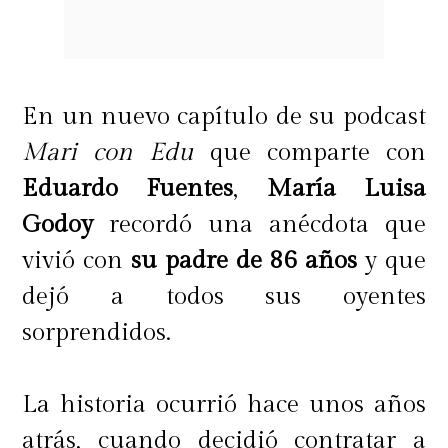
durante su primera experiencia
sexual*. Según Boodram, más que
un mito, esta afirmación es una
En un nuevo capítulo de su podcast
rareza que se ha comunicado como
Mari con Edu
que comparte con
norma.
Eduardo Fuentes
,
María Luisa
Godoy
recordó una anécdota que
"Algunas mujeres que tienen
vivió con
su padre de 86 años
y que
relaciones sexuales (sean como ellas
dejó a todos sus oyentes
las definan) por primera vez, son
sorprendidos.
conscientes de lo que funciona para
su cuerpo y si viven esta experiencia
La historia ocurrió hace unos años
con una pareja que prioriza su
atrás, cuando decidió contratar a