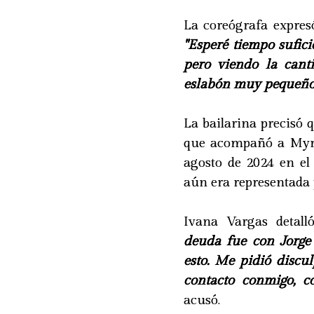
La coreógrafa expresó
"Esperé tiempo sufic
pero viendo la cant
eslabón muy pequeño
La bailarina precisó 
que acompañó a Myri
agosto de 2024 en el 
aún era representada 
Ivana Vargas detal
deuda fue con Jorge 
esto. Me pidió discu
contacto conmigo, c
acusó.