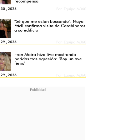
recompensa
l 30 , 2026
Por
Equipo M360
"Sé que me están buscando": Naya
Fácil confirma visita de Carabineros
a su edificio
l 29 , 2026
Por
Equipo M360
Fran Maira hizo live mostrando
heridas tras agresión: "Soy un ave
fénix"
l 29 , 2026
Por
Equipo M360