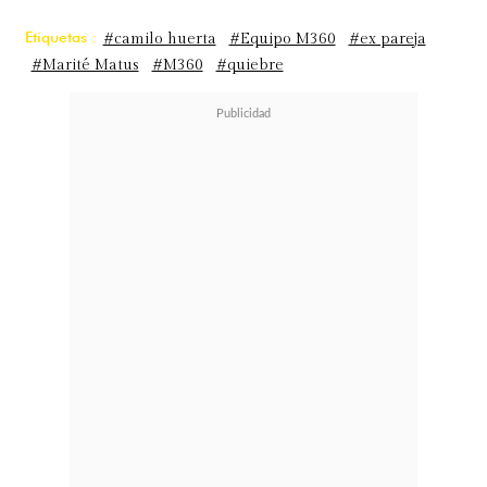
Etiquetas :
#camilo huerta
#Equipo M360
#ex pareja
#Marité Matus
#M360
#quiebre