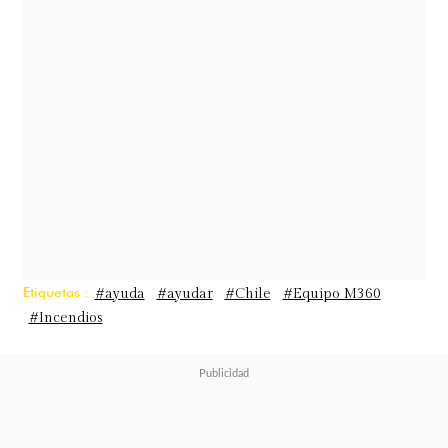
otro hijo de 10 años que está en la
UCI. Entonces, necesitan harta
ayuda, así como mucha gente más. Y
yo me comprometí con esta familia,
así que voy a juntar más ayuda"
,
expresó.
El estado de salud de la familia
Etiquetas :
#ayuda
#ayudar
#Chile
#Equipo M360
#Incendios
La exintegrante de Calle 7 entregó
detalles sobre la condición del niño
de 10 años, identificado como
Martín, quien fue clave en el rescate