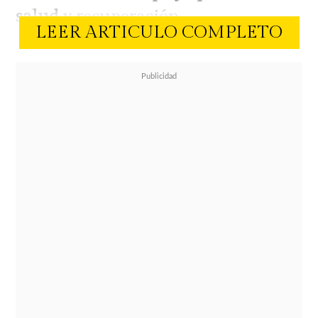
salud
y recuperación.
LEER ARTICULO COMPLETO
En este contexto,
Valentina Roth
decidió involucrarse de manera
directa. A través de sus redes
sociales, relató que logró
comunicarse con Eduardo, padre de
las niñas, y conocer de primera
mano la situación que atraviesan.
"Hablé con Eduardo, el papá de las
niñas. Está con una de las mellizas
en el hospital. Su señora está con su