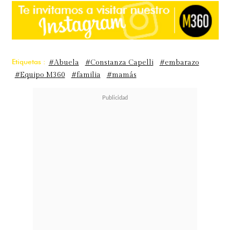
Etiquetas :
#Abuela
#Constanza Capelli
#embarazo
#Equipo M360
#familia
#mamás