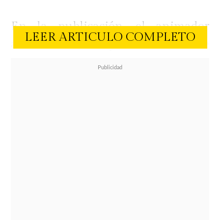
En la publicación, el animador
LEER ARTICULO COMPLETO
abrió su corazón y reflexionó sobre
el profundo dolor que ha
significado su pérdida, asegurando
que, pese al paso del tiempo, sigue
siendo una situación difícil de
comprender.
"Perder a un hermano es duro. Pero
perder a un hermano a los 39 años
es algo que no tiene explicación.