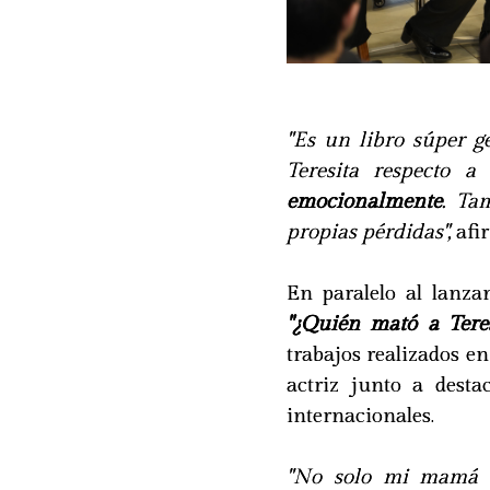
"Es un libro súper g
Teresita respecto 
emocionalmente
. Ta
propias pérdidas",
afir
En paralelo al lanzam
"¿Quién mató a Teres
trabajos realizados 
actriz junto a desta
internacionales.
"No solo mi mamá t