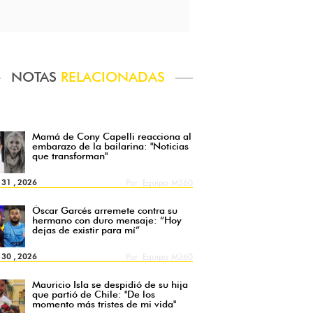
NOTAS
RELACIONADAS
Mamá de Cony Capelli reacciona al
embarazo de la bailarina: "Noticias
que transforman"
l 31 , 2026
Por
Equipo M360
Óscar Garcés arremete contra su
hermano con duro mensaje: “Hoy
dejas de existir para mí”
l 30 , 2026
Por
Equipo M360
Mauricio Isla se despidió de su hija
que partió de Chile: "De los
momento más tristes de mi vida"