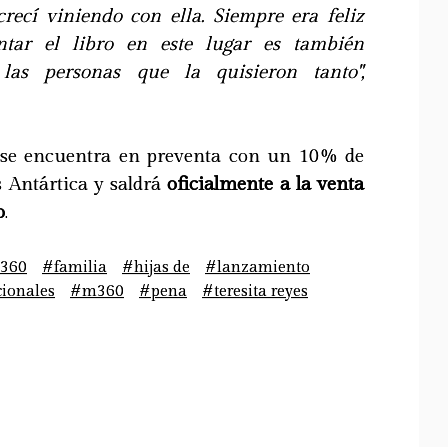
crecí viniendo con ella. Siempre era feliz
ntar el libro en este lugar es también
las personas que la quisieron tanto",
se encuentra en preventa con un 10% de
s Antártica y saldrá
oficialmente a la venta
o
.
360
#familia
#hijas de
#lanzamiento
cionales
#m360
#pena
#teresita reyes