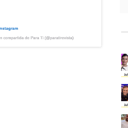
Instagram
n compartida de Para Ti (@paratirevista)
Ju
Ju