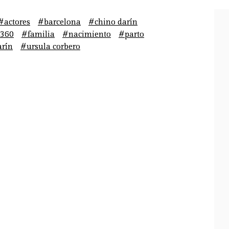
#actores
#barcelona
#chino darín
360
#familia
#nacimiento
#parto
arín
#ursula corbero