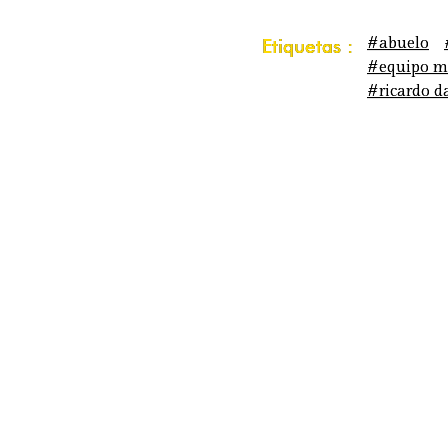
#abuelo
Etiquetas :
#equipo m
#ricardo d