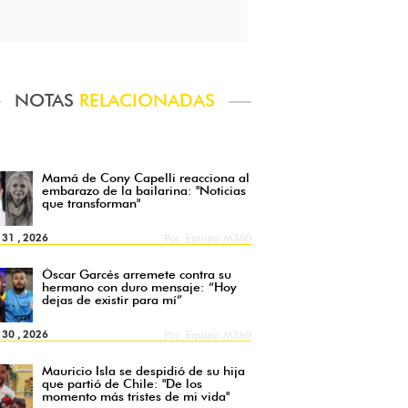
NOTAS
RELACIONADAS
Mamá de Cony Capelli reacciona al
embarazo de la bailarina: "Noticias
que transforman"
l 31 , 2026
Por
Equipo M360
Óscar Garcés arremete contra su
hermano con duro mensaje: “Hoy
dejas de existir para mí”
l 30 , 2026
Por
Equipo M360
Mauricio Isla se despidió de su hija
que partió de Chile: "De los
momento más tristes de mi vida"