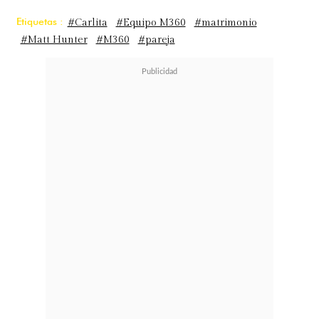
Etiquetas :
#Carlita
#Equipo M360
#matrimonio
#Matt Hunter
#M360
#pareja