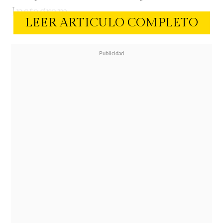
Instagram.
LEER ARTICULO COMPLETO
Las especulaciones aumentaron
luego del cumpleaños número 48
del exfutbolista. El saludo de la
modelo a su pareja y padre de su
hija
fue considerado frío por
algunos cibernautas
. A eso se sumó
la información entregada por
Infama.
El medio aseguró que desde
hace un tiempo circula el rumor de
un quiebre de la pareja.