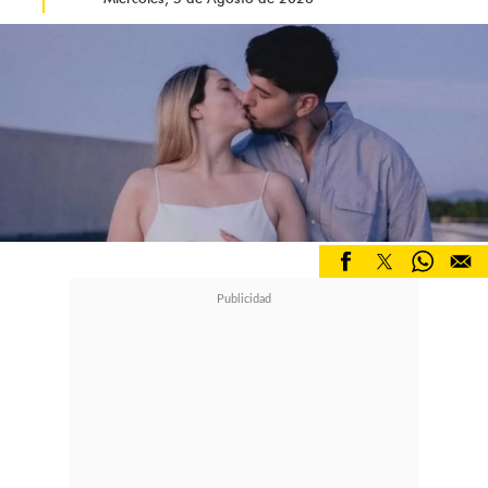
"Máxima",
escribió junto a un
corazón rojo.
Por su parte, Vit respondió al
comentario con emojis de cariño.