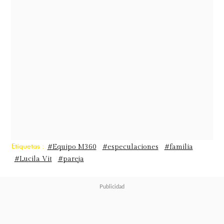
Etiquetas :
#Equipo M360
#especulaciones
#familia
#Lucila Vit
#pareja