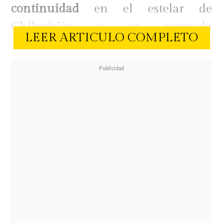
continuidad
en el estelar de
Chilevisión y su esperada
LEER ARTICULO COMPLETO
coreografía de pole dance, una de
las pruebas más exigentes del
programa.
A través de sus redes sociales, la
también escritora compartió con sus
seguidores la preocupante noticia
de que sufrió una compleja
dolencia.