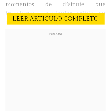
momentos de disfrute que
transforman cualquier salida en
LEER ARTICULO COMPLETO
una experiencia especial.
En ese escenario, el helado continúa
consolidándose como una
alternativa que trasciende a las
estaciones.
Si hace algunos años era
un producto asociado casi
exclusivamente al verano, hoy
forma parte de los antojos favoritos
durante todo el año
, especialmente