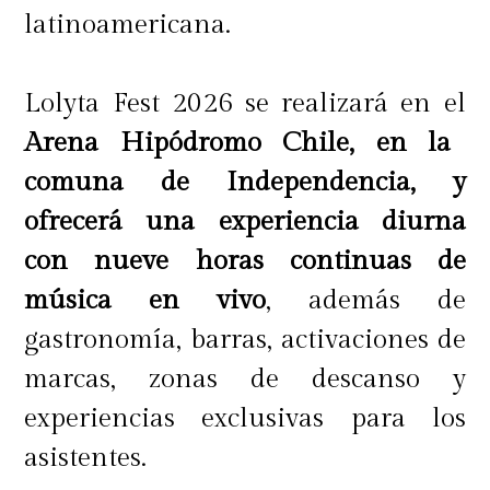
temporada,
Palettas invita a
latinoamericana.
disfrutar estas vacaciones de
invierno con una propuesta donde
Lolyta Fest 2026 se realizará en el
el sabor, la creatividad y la
Arena Hipódromo Chile, en la
entretención se combinan para
comuna de Independencia, y
crear momentos felices
e
ofrecerá una experiencia diurna
inolvidables junto a quienes más
con nueve horas continuas de
queremos.
música en vivo
, además de
gastronomía, barras, activaciones de
marcas, zonas de descanso y
experiencias exclusivas para los
asistentes.