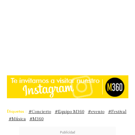
Etiquetas :
#Concierto
#Equipo M360
#evento
#Festival
#Música
#M360