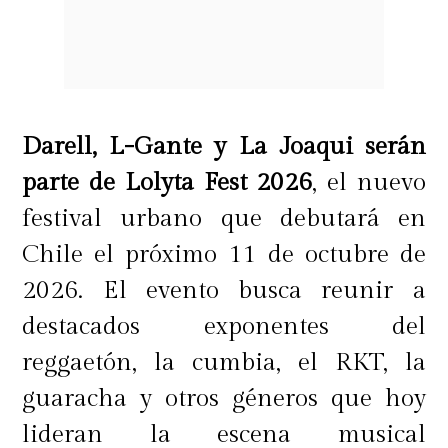
pequeños momentos que alegran el
día. En Palettas buscamos ofrecer
una experiencia entretenida para
todas las edades, con productos
Darell, L-Gante y La Joaqui serán
llenos de sabor, color y opciones
parte de Lolyta Fest 2026
, el nuevo
para personalizar cada elección,
festival urbano que debutará en
transformando cada visita en un
Chile el próximo 11 de octubre de
momento especial"
, comenta Sofía
2026. El evento busca reunir a
Madrid, Product Manager de
destacados exponentes del
Palettas.
reggaetón, la cumbia, el RKT, la
guaracha y otros géneros que hoy
Porque los antojos no tienen
lideran la escena musical