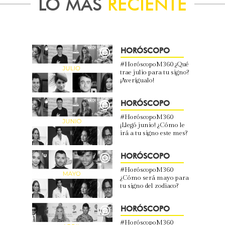
LO MÁS
RECIENTE
HORÓSCOPO
#HoróscopoM360 ¿Qué
trae julio para tu signo?
¡Averígualo!
HORÓSCOPO
#HoróscopoM360
¡Llegó junio! ¿Cómo le
irá a tu signo este mes?
HORÓSCOPO
#HoróscopoM360
¿Cómo será mayo para
tu signo del zodiaco?
HORÓSCOPO
#HoróscopoM360