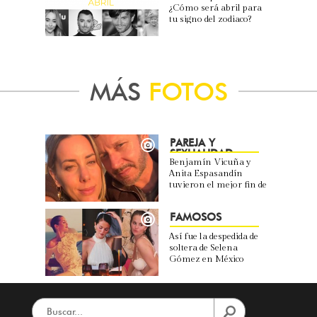
¿Cómo será abril para
tu signo del zodiaco?
MÁS
FOTOS
PAREJA Y
SEXUALIDAD
Benjamín Vicuña y
Anita Espasandín
tuvieron el mejor fin de
semana juntos
FAMOSOS
Así fue la despedida de
soltera de Selena
Gómez en México