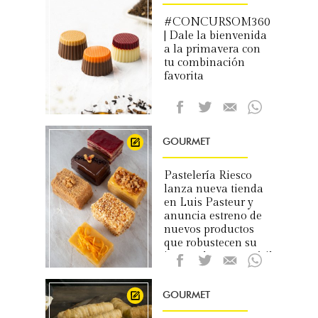
#CONCURSOM360
| Dale la bienvenida
a la primavera con
tu combinación
favorita
GOURMET
Pastelería Riesco
lanza nueva tienda
en Luis Pasteur y
anuncia estreno de
nuevos productos
que robustecen su
innovadora y versátil
oferta
GOURMET